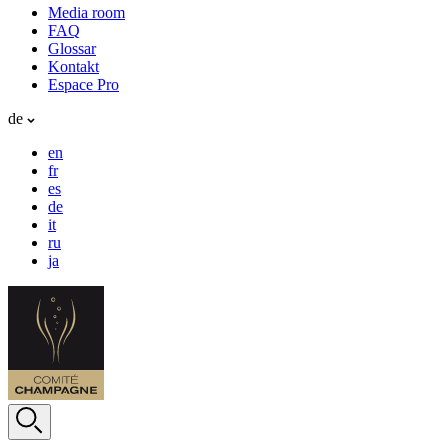
Media room
FAQ
Glossar
Kontakt
Espace Pro
de
en
fr
es
de
it
ru
ja